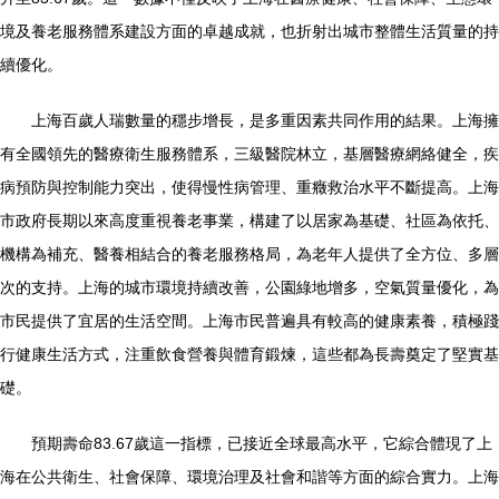
境及養老服務體系建設方面的卓越成就，也折射出城市整體生活質量的持
續優化。
上海百歲人瑞數量的穩步增長，是多重因素共同作用的結果。上海擁
有全國領先的醫療衛生服務體系，三級醫院林立，基層醫療網絡健全，疾
病預防與控制能力突出，使得慢性病管理、重癥救治水平不斷提高。上海
市政府長期以來高度重視養老事業，構建了以居家為基礎、社區為依托、
機構為補充、醫養相結合的養老服務格局，為老年人提供了全方位、多層
次的支持。上海的城市環境持續改善，公園綠地增多，空氣質量優化，為
市民提供了宜居的生活空間。上海市民普遍具有較高的健康素養，積極踐
行健康生活方式，注重飲食營養與體育鍛煉，這些都為長壽奠定了堅實基
礎。
預期壽命83.67歲這一指標，已接近全球最高水平，它綜合體現了上
海在公共衛生、社會保障、環境治理及社會和諧等方面的綜合實力。上海