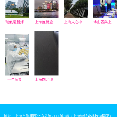
強大數據協
行
同應用
瑞氣遷新輝
上海虹橋旅
上海人心中
博山區與上
數謀錦宏圖
行與韓亞航
的房子情結
海聲通信息
——記瑞數
空服務指南
｜透過樂居
科技股份有
信息上海總
看上海房市
限公司達成
部喬遷暨品
的多元選擇
戰略合作，
牌煥新儀式
攜手打造智
慧城市新標
桿
一句玩笑
上海閘北印
話，撬動瑞
刷廠 匠心
士蓮上海生
打造樣本、
產線 亞太
畫冊、說明
首條食品產
書與產品手
地址：上海市崇明區北沿公路2111號3幢（上海崇明森林旅游園區）