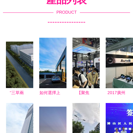
PRODUCT
----------------
“三草兩
如何選擇上
【聚焦
2017廣州
木”上海啟
海優質的鋁
2023數博
新能源智能
新篇 攜智
方通吊頂公
會】長三角
車展
能制造扎根
司
推動算力量
AutoIO帶您
東方美谷
質齊升 加
遇見未來出