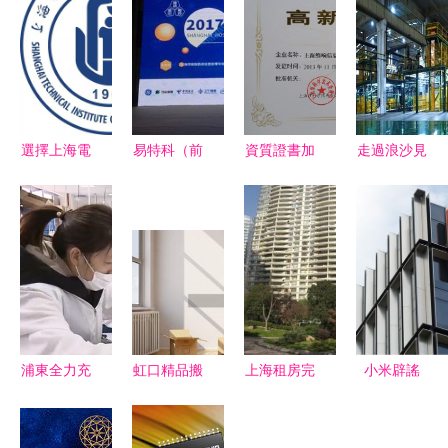
選擇上海電
易特科（前
資質證書加
走過浪沙見
子信息職業
海安測）震
持，創新科
真金，攜手
技術學院
撼上海醫院
技賦能——
共繪‘銅’行
邁向信息化
信息大會，
上海維響信
路——
強國職業之
為醫療數字
息技術有限
smm走訪
路
化注入新活
公司
中鋁洛陽銅
力
加工側記
浦東全力充
虹口精品搬
上海租房完
小米辟謠
電賦能，助
家公司 日
全指南 如
造車落地上
力中小微企
式搬家與高
何高效找到
海傳聞不