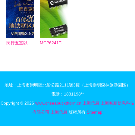
業復工跑
端服務的完
心儀的房
實，一切以
出“上海速
美融合
源？最新信
官方消息為
度”
息一覽
準
閔行五室以
MCP6241T-
上新房推薦
E/MS價
寬敞大宅生
格、廠家與
活盡在閔行
圖片詳解
（上海地
地址：上海市崇明區北沿公路2111號3幢（上海崇明森林旅游園區）
區）
電話：1831198**
Copyright © 2026
www.cnseabuckthorn.cn
上海信息
上海智糖信息科技
有限公司
上海信息
版權所有
Sitemap