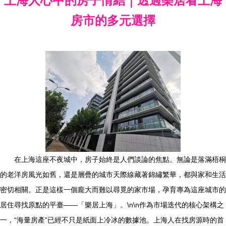
上海人心中的房子情結｜透過樂居看上海
房市的多元選擇
在上海這座不夜城中，房子始終是人們談論的焦點。無論是落滿梧桐
的老洋房風光如舊，還是層疊的城市天際線藏著錦繡繁華，都與家和生活
密切相關。正是這樣一個龐大而難以尋覓的家市場，孕育專為這座城市的
居住尋找原點的平臺——「樂居上海」。\n\n作為市場迭代的核心架構之
一，“海量房產”已經不只是紙面上冷冰的數據池。上海人在找房源時的首